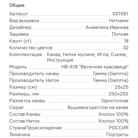
Общие
Артикул
001061
Вид вышивки
Нитками
Дизайнер
Анжелика Иванова
Зашивка
Полная
Каунт (ct)
18
Количество цветов
32
Комплектация
Канва; Нитки мулине; Игла; Схема;
Инструкция
Модель
НВ-618 "Весенняя красавица"
Производитель канвы
Гамма (Gamma)
Производитель Ниток
Гамма (Gamma)
Размер (см)
25х25
Размеры, мм
250х250
Разметка канвы
Однотонная
Серия
Вышивка крестом на канве
Состав Канвы
Хлопок 100%
Состав Ниток
Хлопок 100%
СтранаПроисхождения
РОССИЯ
Тематика
Портреты