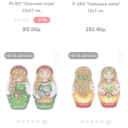
М-321 "Осенняя пора"
Р-265 "Зимушка зима"
23х17 см.
13х7 см.
374.40р.
-17%
312.00р.
292.40р.
Нет в наличии
Нет в наличии
0
0