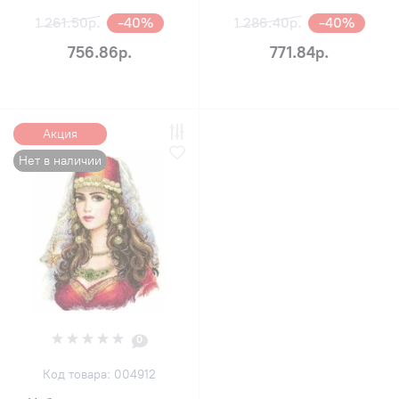
1 261.50р.
-40%
1 286.40р.
-40%
756.86р.
771.84р.
Акция
Нет в наличии
0
Код товара: 004912