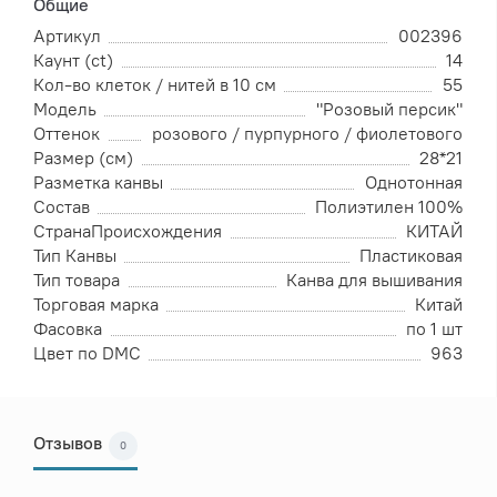
Общие
Артикул
002396
Каунт (ct)
14
Кол-во клеток / нитей в 10 см
55
Модель
"Розовый персик"
Оттенок
розового / пурпурного / фиолетового
Размер (см)
28*21
Разметка канвы
Однотонная
Состав
Полиэтилен 100%
СтранаПроисхождения
КИТАЙ
Тип Канвы
Пластиковая
Тип товара
Канва для вышивания
Торговая марка
Китай
Фасовка
по 1 шт
Цвет по DMC
963
Отзывов
0