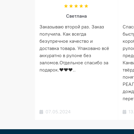
Светлана
Заказываю второй раз. Заказ
Спас
получила. Как всегда
быст
безупречное качество и
коро
доставка товара. Упаковано всё
руло
аккуратно в рулоне без
пред
заломов.Отдельное спасибо за
Канв
подарок.❤️❤️❤️..
твёрд
понят
РЕАЛ
дожд
пере
07.05.2024
13