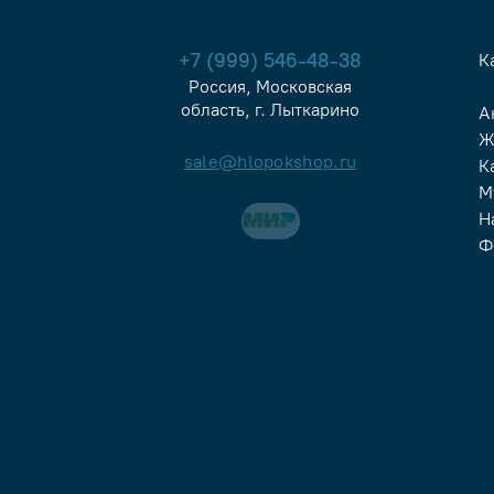
+7 (999) 546-48-38
К
Россия, Московская
область, г. Лыткарино
А
Ж
sale@hlopokshop.ru
К
М
Н
Ф