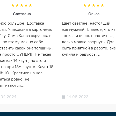
Светлана
Ольга
ибо большое. Доставка
Цвет светлее, настоящий
рая. Упакована в картонную
жемчужный. Главное, что ка
бку. Сама Канва скручена в
тонкая и очень пластичная,
н по этому можно себе
легко можно свернуть. Дол
ставить какой она толщины.
быть приятной в работе, вч
а просто СУПЕР!!! Не такая
купила и радуюсь. ..
ая как 14 каунт, но это и
но при 18м каунте. Каунт 18
ЬНО. Крестики на неё
аться ровно, не
тягиваются...
.04.2024
14.06.2023