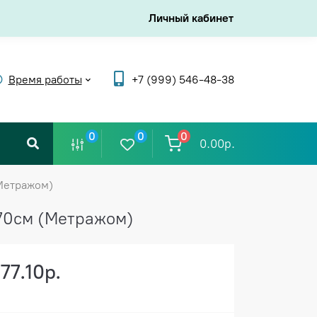
Личный кабинет
Время работы
+7 (999) 546-48-38
0
0
0
0.00р.
(Метражом)
*70см (Метражом)
177.10р.