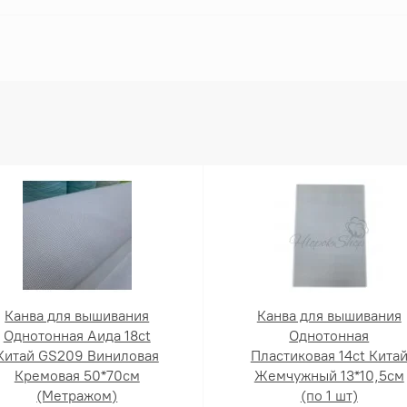
Канва для вышивания
Канва для вышивания
Однотонная Аида 18ct
Однотонная
Китай GS209 Виниловая
Пластиковая 14ct Кита
Кремовая 50*70см
Жемчужный 13*10,5см
(Метражом)
(по 1 шт)