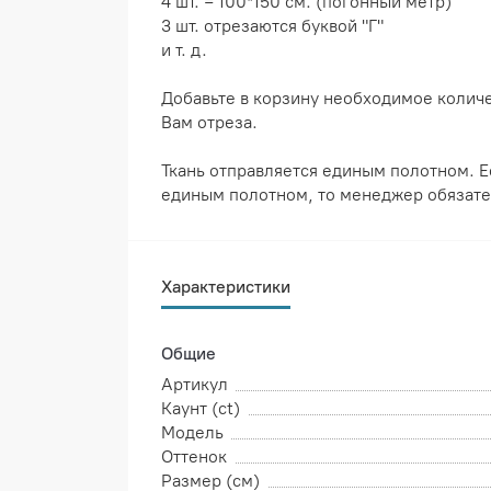
4 шт. = 100*150 см. (погонный метр)
3 шт. отрезаются буквой "Г"
и т. д.
Добавьте в корзину необходимое колич
Вам отреза.
Ткань отправляется единым полотном. Е
единым полотном, то менеджер обязате
Характеристики
Общие
Артикул
Каунт (ct)
Модель
Оттенок
Размер (см)