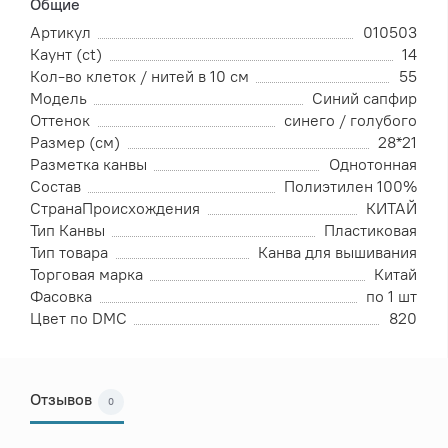
Общие
Артикул
010503
Каунт (ct)
14
Кол-во клеток / нитей в 10 см
55
Модель
Синий сапфир
Оттенок
синего / голубого
Размер (см)
28*21
Разметка канвы
Однотонная
Состав
Полиэтилен 100%
СтранаПроисхождения
КИТАЙ
Тип Канвы
Пластиковая
Тип товара
Канва для вышивания
Торговая марка
Китай
Фасовка
по 1 шт
Цвет по DMC
820
Отзывов
0