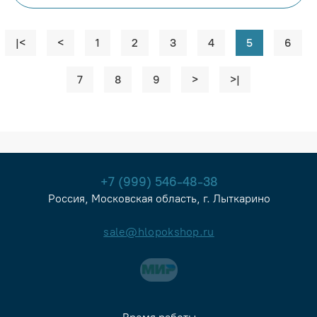
|<
<
1
2
3
4
5
6
7
8
9
>
>|
+7 (999) 546-48-38
Россия, Московская область, г. Лыткарино
sale@hlopokshop.ru