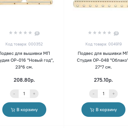
0
0
Код товара: 000352
Код товара: 004919
Подвес для вышивки МП
Подвес для вышивки М
удия ОР-016 "Новый год",
Студия ОР-048 "Облако"
23*6 см.
27*7 см.
208.80р.
275.10р.
-
+
-
+
В корзину
В корзину