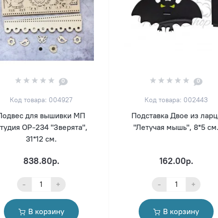
0
0
Код товара: 004927
Код товара: 002443
Подвес для вышивки МП
Подставка Двое из ларц
тудия ОР-234 "Зверята",
"Летучая мышь", 8*5 см
31*12 см.
838.80р.
162.00р.
-
+
-
+
В корзину
В корзину