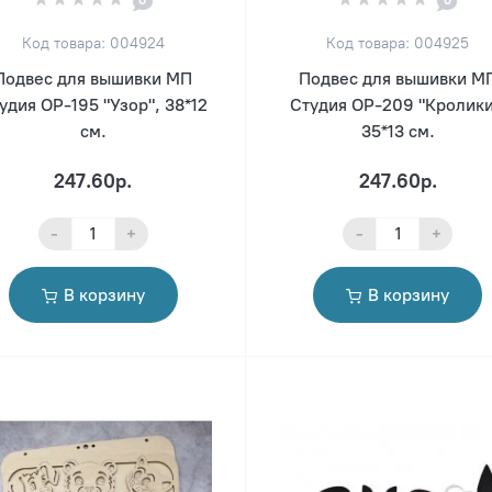
Код товара: 004924
Код товара: 004925
Подвес для вышивки МП
Подвес для вышивки М
удия ОР-195 "Узор", 38*12
Студия ОР-209 "Кролики
см.
35*13 см.
247.60р.
247.60р.
-
+
-
+
В корзину
В корзину