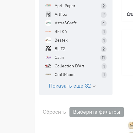
April Paper
2
Ор
ArtFox
2
Astra&Craft
4
BELKA
1
Bestex
1
BLITZ
2
Calin
11
Collection D'Art
1
CraftPaper
1
Показать еще 32
Сбросить
Выберите фильтры