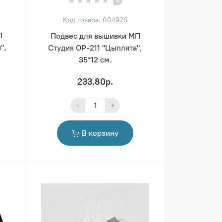
0
Код товара: 004926
П
Подвес для вышивки МП
",
Студия ОР-211 "Цыплята",
35*12 см.
233.80р.
-
+
В корзину