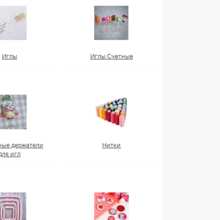
Иглы
Иглы Счетные
ные держатели
Нитки
для игл