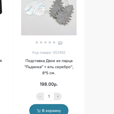
0
Код товара: 002442
а
Подставка Двое из ларца
.
"Льдинка" + ель серебро",
8*5 см.
198.00р.
-
+
В корзину