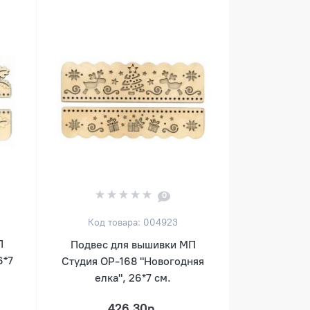
0
Код товара: 004923
П
Подвес для вышивки МП
6*7
Студия ОР-168 "Новогодняя
елка", 26*7 см.
426.30р.