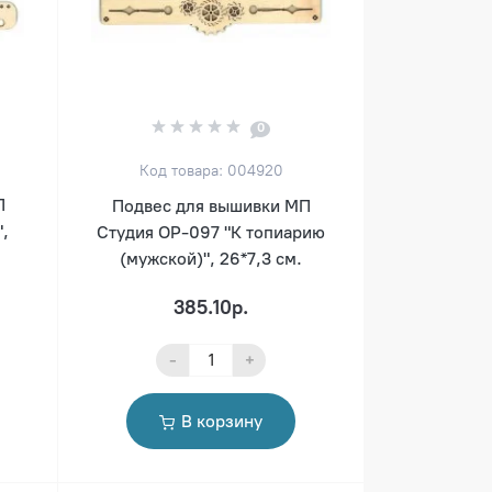
0
Код товара: 004920
П
Подвес для вышивки МП
,
Студия ОР-097 "К топиарию
(мужской)", 26*7,3 см.
385.10р.
-
+
В корзину