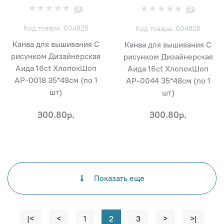
0
0
Код товара: 004825
Код товара: 004829
Канва для вышивания С
Канва для вышивания С
рисунком Дизайнерская
рисунком Дизайнерская
Аида 16ct ХлопокШоп
Аида 16ct ХлопокШоп
АР-0018 35*48см (по 1
АР-0044 35*48см (по 1
шт)
шт)
300.80р.
300.80р.
Показать еще
|<
<
1
2
3
>
>|