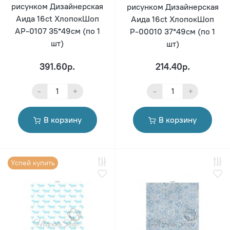
рисунком Дизайнерская
рисунком Дизайнерская
Аида 16ct ХлопокШоп
Аида 16ct ХлопокШоп
АР-0107 35*49см (по 1
Р-00010 37*49см (по 1
шт)
шт)
391.60р.
214.40р.
-
+
-
+
В корзину
В корзину
Успей купить