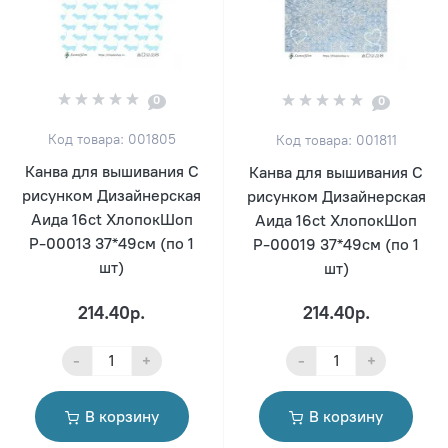
0
0
Код товара: 001805
Код товара: 001811
Канва для вышивания С
Канва для вышивания С
рисунком Дизайнерская
рисунком Дизайнерская
Аида 16ct ХлопокШоп
Аида 16ct ХлопокШоп
Р-00013 37*49см (по 1
Р-00019 37*49см (по 1
шт)
шт)
214.40р.
214.40р.
-
+
-
+
В корзину
В корзину