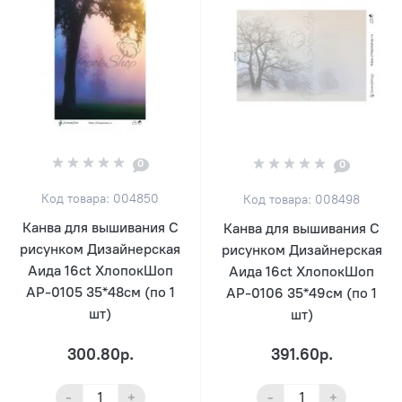
0
0
Код товара: 004850
Код товара: 008498
Канва для вышивания С
Канва для вышивания С
рисунком Дизайнерская
рисунком Дизайнерская
Аида 16ct ХлопокШоп
Аида 16ct ХлопокШоп
АР-0105 35*48см (по 1
АР-0106 35*49см (по 1
шт)
шт)
300.80р.
391.60р.
-
+
-
+