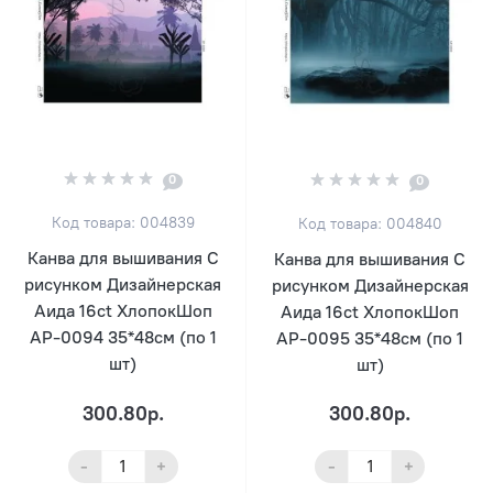
0
0
Код товара: 004839
Код товара: 004840
Канва для вышивания С
Канва для вышивания С
рисунком Дизайнерская
рисунком Дизайнерская
Аида 16ct ХлопокШоп
Аида 16ct ХлопокШоп
АР-0094 35*48см (по 1
АР-0095 35*48см (по 1
шт)
шт)
300.80р.
300.80р.
-
+
-
+