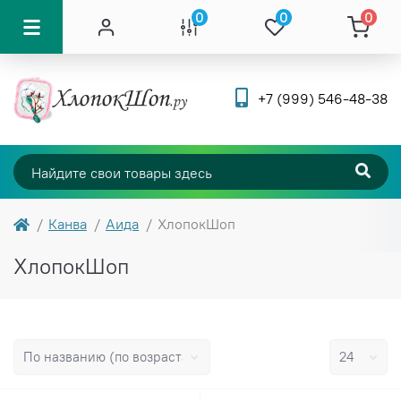
0
0
0
+7 (999) 546-48-38
Канва
Аида
ХлопокШоп
ХлопокШоп