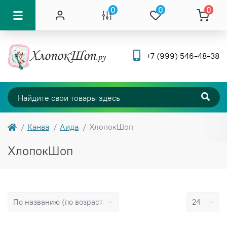
0
0
0
+7 (999) 546-48-38
Канва
Аида
ХлопокШоп
ХлопокШоп