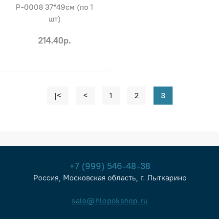
Р-0008 37*49см (по 1
шт)
214.40р.
|<
<
1
2
3
+7 (999) 546-48-38
Россия, Московская область, г. Лыткарино
sale@hlopokshop.ru