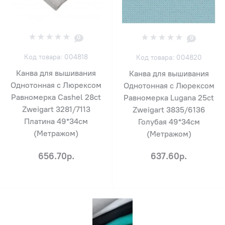
0
0
Код товара: 004818
Код товара: 004820
Канва для вышивания
Канва для вышивания
Однотонная с Люрексом
Однотонная с Люрексом
Равномерка Cashel 28ct
Равномерка Lugana 25ct
Zweigart 3281/7113
Zweigart 3835/6136
Платина 49*34см
Голубая 49*34см
(Метражом)
(Метражом)
656.70р.
637.60р.