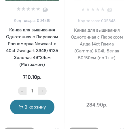
0
0
Код товара: 004819
Код товара: 005348
Канва для вышивания
Канва для вышивания
Однотонная с Люрексом
Однотонная с Люрексом
Равномерка Newcastle
Аида 14ct Гамма
40ct Zweigart 3348/6135
(Gamma) K04L Белая
Зеленая 49*34см
50*50см (по 1 шт)
(Метражом)
710.10р.
-
+
284.90р.
В корзину