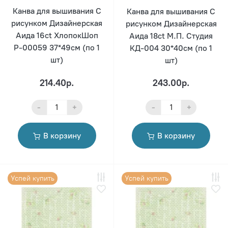
Канва для вышивания С
Канва для вышивания С
рисунком Дизайнерская
рисунком Дизайнерская
Аида 16ct ХлопокШоп
Аида 18ct М.П. Студия
Р-00059 37*49см (по 1
КД-004 30*40см (по 1
шт)
шт)
214.40р.
243.00р.
-
+
-
+
В корзину
В корзину
Успей купить
Успей купить