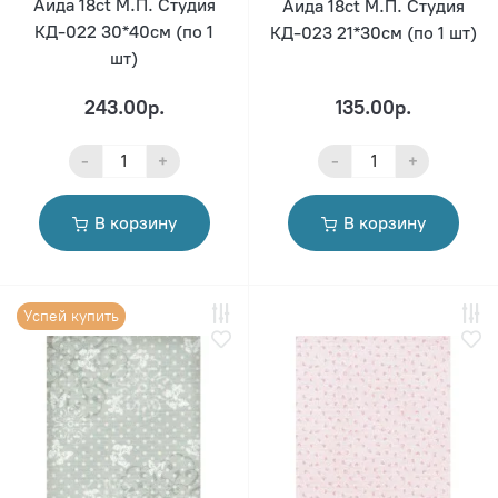
Аида 18ct М.П. Студия
Аида 18ct М.П. Студия
КД-022 30*40см (по 1
КД-023 21*30см (по 1 шт)
шт)
243.00р.
135.00р.
-
+
-
+
В корзину
В корзину
Успей купить