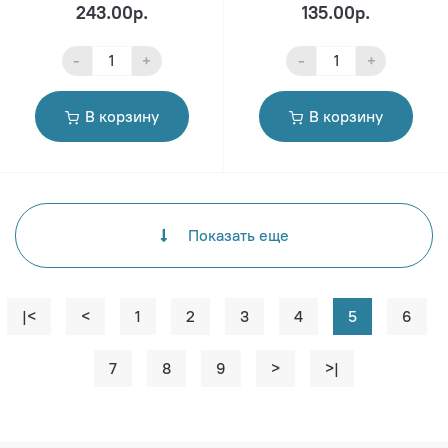
243.00р.
135.00р.
-
+
-
+
В корзину
В корзину
Показать еще
|<
<
1
2
3
4
5
6
7
8
9
>
>|