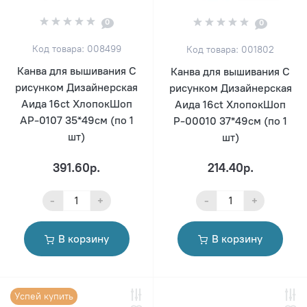
0
0
Код товара: 008499
Код товара: 001802
Канва для вышивания С
Канва для вышивания С
рисунком Дизайнерская
рисунком Дизайнерская
Аида 16ct ХлопокШоп
Аида 16ct ХлопокШоп
АР-0107 35*49см (по 1
Р-00010 37*49см (по 1
шт)
шт)
391.60р.
214.40р.
-
+
-
+
В корзину
В корзину
Успей купить