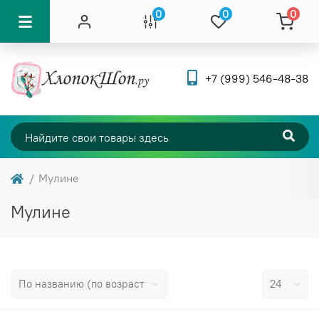
0
0
0
+7 (999) 546-48-38
Мулине
Мулине