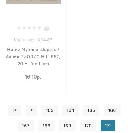
0
Код товара: 004467
Нитки Мулине Шерсть /
Акрил РИОЛИС НШ-952,
20 м. (по 1 шт)
16.10р.
|<
<
163
164
165
166
167
168
169
170
171