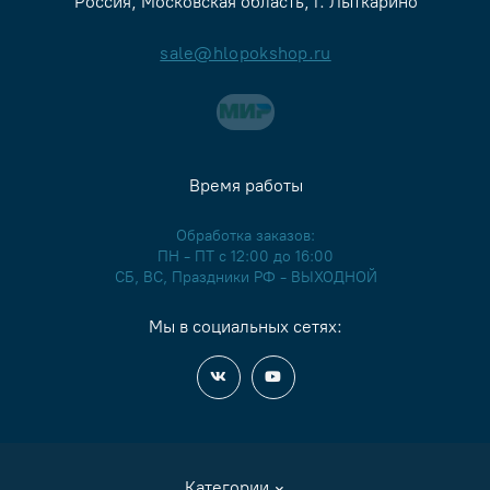
0014
Россия, Московская область, г. Лыткарино
0015
Нет в наличии
sale@hlopokshop.ru
0016
0017
Время работы
0018
Обработка заказов:
ПН - ПТ с 12:00 до 16:00
0019
СБ, ВС, Праздники РФ - ВЫХОДНОЙ
0020
Нет в наличии
Мы в социальных сетях:
0021
0022
0023
Категории