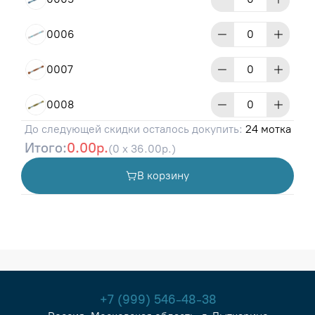
0006
0007
0008
До следующей скидки осталось докупить:
24 мотка
0009
Итого:
0.00р.
(0 x 36.00р.)
0010
В корзину
0011
0012
0013
+7 (999) 546-48-38