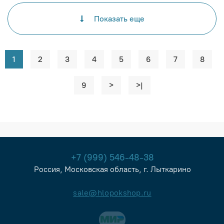
Показать еще
1
2
3
4
5
6
7
8
9
>
>|
+7 (999) 546-48-38
Россия, Московская область, г. Лыткарино
sale@hlopokshop.ru