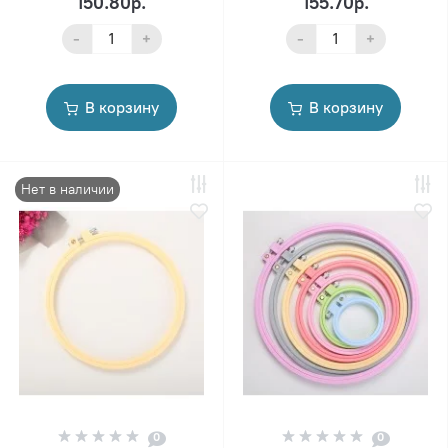
150.80р.
155.70р.
-
+
-
+
В корзину
В корзину
Нет в наличии
0
0