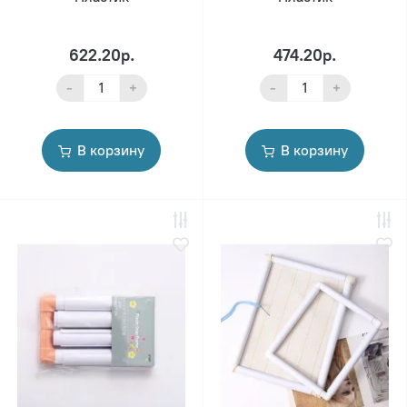
622.20р.
474.20р.
-
+
-
+
В корзину
В корзину