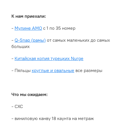
К нам приехали:
-
Мулине АМО
с 1 по 35 номер
-
Q-Snap (рамы)
от самых маленьких до самых
больших
-
Китайская копия турецких Nurge
- Пяльцы
круглые и овальные
все размеры
Что мы ожидаем:
- СХС
- виниловую канву 18 каунта на метраж