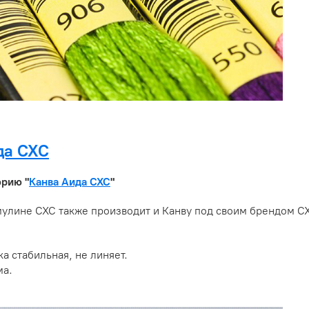
да CXC
орию "
Канва Аида CXC
"
улине CXC также производит и Канву под своим брендом C
а стабильная, не линяет.
ма.