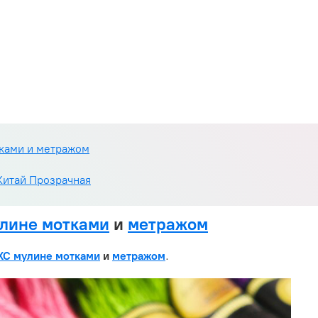
ками и метражом
 Китай Прозрачная
лине мотками
и
метражом
XC мулине мотками
и
метражом
.