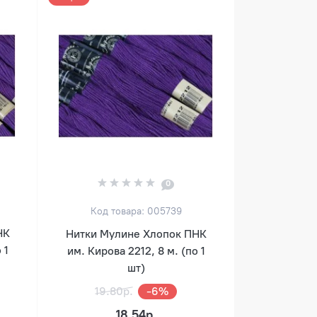
0
Код товара: 005739
НК
Нитки Мулине Хлопок ПНК
 1
им. Кирова 2212, 8 м. (по 1
шт)
19.80р.
-6%
18.54р.