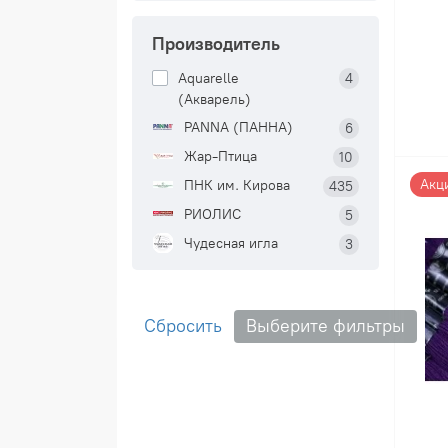
Производитель
Aquarelle
4
(Акварель)
PANNA (ПАННА)
6
Жар-Птица
10
Акц
ПНК им. Кирова
435
РИОЛИС
5
Чудесная игла
3
Сбросить
Выберите фильтры