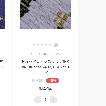
0
Код товара: 005747
НК
Нитки Мулине Хлопок ПНК
 1
им. Кирова 2402, 8 м. (по 1
шт)
19.80р.
-6%
18.54р.
-
+