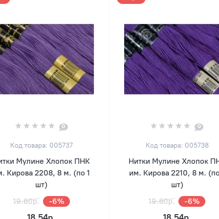
0
0
Код товара: 005737
Код товара: 005738
итки Мулине Хлопок ПНК
Нитки Мулине Хлопок П
. Кирова 2208, 8 м. (по 1
им. Кирова 2210, 8 м. (по
шт)
шт)
19.80р.
-6%
19.80р.
-6%
18.54р.
18.54р.