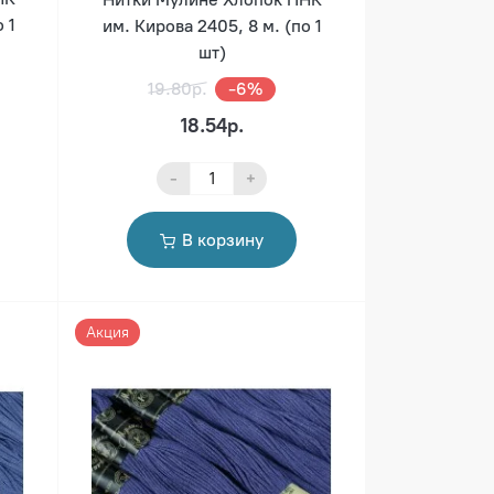
 1
им. Кирова 2405, 8 м. (по 1
шт)
19.80р.
-6%
18.54р.
-
+
В корзину
Акция