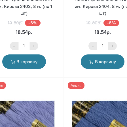
. Кирова 2403, 8 м. (по 1
им. Кирова 2404, 8 м. (по
шт)
шт)
19.80р.
-6%
19.80р.
-6%
18.54р.
18.54р.
-
+
-
+
В корзину
В корзину
ия
Акция