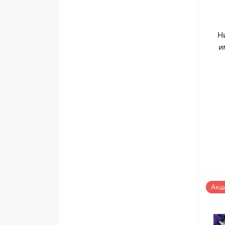
Н
и
Акц