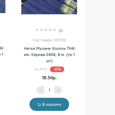
0
Код товара: 005753
НК
Нитки Мулине Хлопок ПНК
 1
им. Кирова 2408, 8 м. (по 1
шт)
19.80р.
-6%
18.54р.
-
+
В корзину