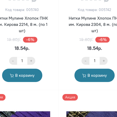
Код товара: 005740
Код товара: 005742
итки Мулине Хлопок ПНК
Нитки Мулине Хлопок П
м. Кирова 2214, 8 м. (по 1
им. Кирова 2304, 8 м. (по
шт)
шт)
19.80р.
-6%
19.80р.
-6%
18.54р.
18.54р.
-
+
-
+
В корзину
В корзину
ия
Акция