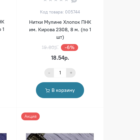
Код товара: 005744
НК
Нитки Мулине Хлопок ПНК
 1
им. Кирова 2308, 8 м. (по 1
шт)
19.80р.
-6%
18.54р.
-
+
В корзину
Акция