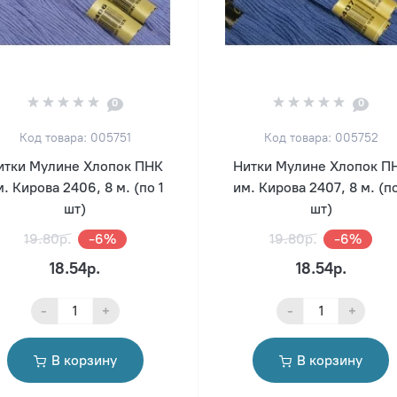
0
0
Код товара: 005751
Код товара: 005752
итки Мулине Хлопок ПНК
Нитки Мулине Хлопок П
. Кирова 2406, 8 м. (по 1
им. Кирова 2407, 8 м. (по
шт)
шт)
19.80р.
-6%
19.80р.
-6%
18.54р.
18.54р.
-
+
-
+
В корзину
В корзину