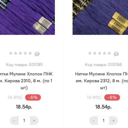
0
0
Код товара: 005745
Код товара: 005746
итки Мулине Хлопок ПНК
Нитки Мулине Хлопок П
м. Кирова 2310, 8 м. (по 1
им. Кирова 2312, 8 м. (по
шт)
шт)
19.80р.
-6%
19.80р.
-6%
18.54р.
18.54р.
-
+
-
+