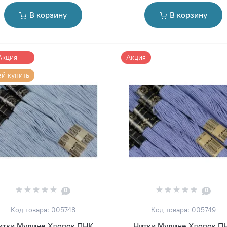
В корзину
В корзину
Акция
Акция
ей купить
0
0
Код товара: 005748
Код товара: 005749
итки Мулине Хлопок ПНК
Нитки Мулине Хлопок П