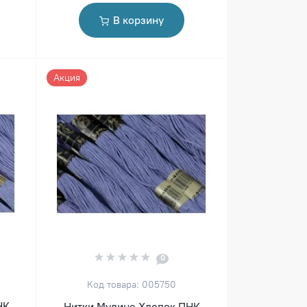
В корзину
Акция
0
Код товара: 005750
НК
Нитки Мулине Хлопок ПНК