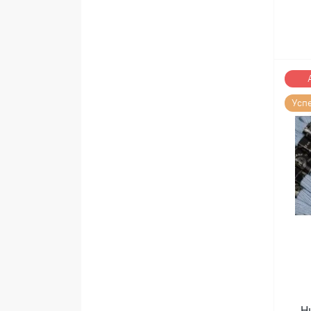
Усп
Н