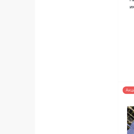
им
Акц