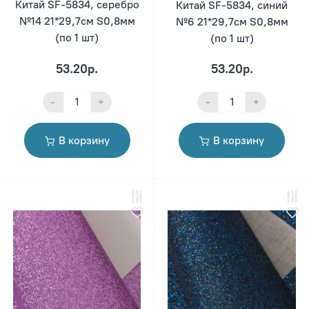
Китай SF-5834, серебро
Китай SF-5834, синий
№14 21*29,7см S0,8мм
№6 21*29,7см S0,8мм
(по 1 шт)
(по 1 шт)
53.20р.
53.20р.
-
+
-
+
В корзину
В корзину