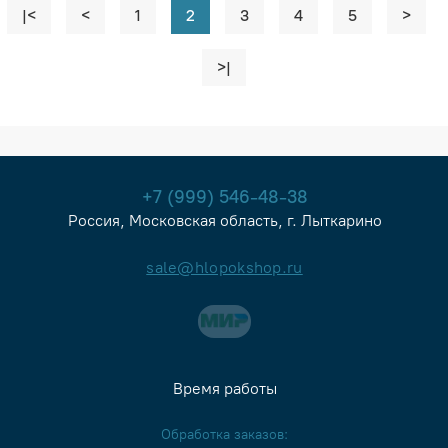
|<
<
1
2
3
4
5
>
>|
+7 (999) 546-48-38
Россия, Московская область, г. Лыткарино
sale@hlopokshop.ru
Время работы
Обработка заказов: