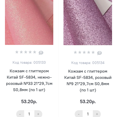
0
0
Код товара: 005133
Код товара: 005134
Кожзам с глиттером
Кожзам с глиттером
Китай SF-5834, нежно-
Китай SF-5834, розовый
розовый №33 21*29,7см
№9 21*29,7см S0,8мм
S0,8мм (по 1 шт)
(по 1 шт)
53.20р.
53.20р.
-
+
-
+