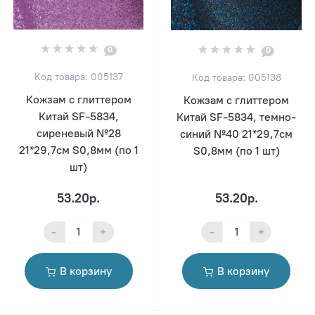
0
0
Код товара: 005137
Код товара: 005138
Кожзам с глиттером
Кожзам с глиттером
Китай SF-5834,
Китай SF-5834, темно-
сиреневый №28
синий №40 21*29,7см
21*29,7см S0,8мм (по 1
S0,8мм (по 1 шт)
шт)
53.20р.
53.20р.
-
+
-
+
В корзину
В корзину