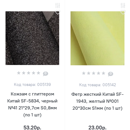
0
0
Код товара: 005139
Код товара: 005142
Кожзам с глиттером
Фетр жесткий Китай SF-
Китай SF-5834, черный
1943, желтый №001
№41 21*29,7см S0,8мм
20*30см S1мм (по 1 шт)
(по 1 шт)
53.20р.
23.00р.