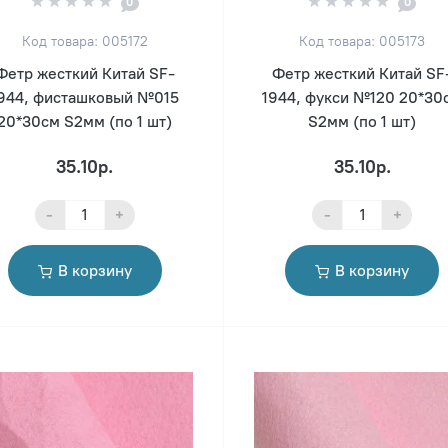
0
0
Код товара: 005172
Код товара: 005173
Фетр жесткий Китай SF-
Фетр жесткий Китай SF
944, фисташковый №015
1944, фукси №120 20*30
20*30см S2мм (по 1 шт)
S2мм (по 1 шт)
35.10р.
35.10р.
-
+
-
+
В корзину
В корзину