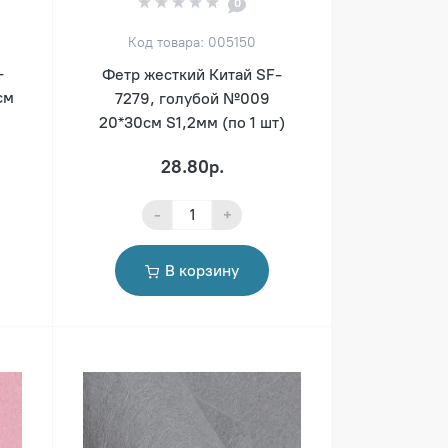
0
Код товара: 005150
-
Фетр жесткий Китай SF-
см
7279, голубой №009
20*30см S1,2мм (по 1 шт)
28.80р.
-
+
В корзину