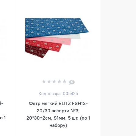
0
Код товара: 005425
3-
Фетр мягкий BLITZ FSH13-
20/30 ассорти №3,
о 1
20*30±2см, S1мм, 5 шт. (по 1
набору)