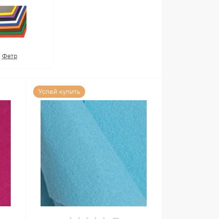
Фетр
Успей купить