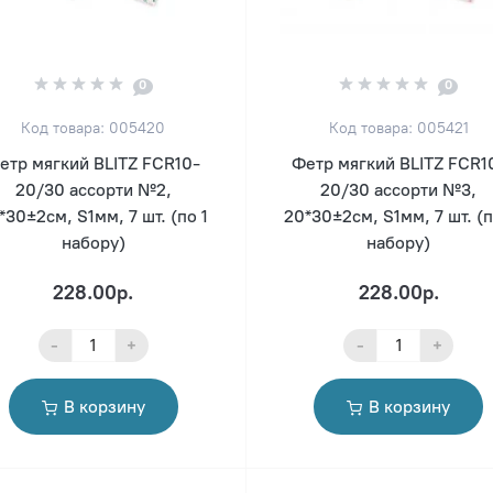
0
0
Код товара: 005420
Код товара: 005421
етр мягкий BLITZ FCR10-
Фетр мягкий BLITZ FCR1
20/30 ассорти №2,
20/30 ассорти №3,
*30±2см, S1мм, 7 шт. (по 1
20*30±2см, S1мм, 7 шт. (п
набору)
набору)
228.00р.
228.00р.
-
+
-
+
В корзину
В корзину