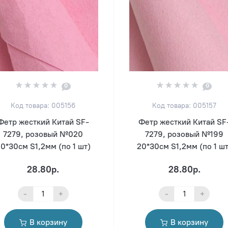
0
0
Код товара: 005156
Код товара: 005157
Фетр жесткий Китай SF-
Фетр жесткий Китай SF
7279, розовый №020
7279, розовый №199
0*30см S1,2мм (по 1 шт)
20*30см S1,2мм (по 1 шт
28.80р.
28.80р.
-
+
-
+
В корзину
В корзину