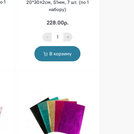
о 1
20*30±2см, S1мм, 7 шт. (по 1
набору)
228.00р.
-
+
В корзину