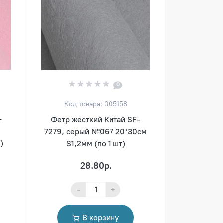
0
Код товара: 005158
-
Фетр жесткий Китай SF-
7279, серый №067 20*30см
)
S1,2мм (по 1 шт)
28.80р.
-
+
В корзину