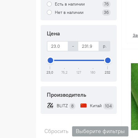
Есть в наличии
76
Нет в наличии
36
Цена
За
-
р.
23,0
75,2
127
180
232
Производитель
BLITZ
Китай
8
104
Сбросить
Выберите фильтры