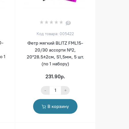
0
Код товара: 005422
0-
Фетр мягкий BLITZ FML15-
20/30 ассорти №2,
о 1
20*28.5±2см, S1,5мм, 5 шт.
(по 1 набору)
231.90р.
-
+
В корзину