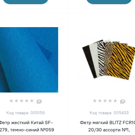
0
0
Код товара: 005159
Код товара: 005433
Фетр жесткий Китай SF-
Фетр мягкий BLITZ FCR1
279, темно-синий №059
20/30 ассорти №1,