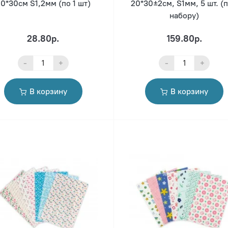
0*30см S1,2мм (по 1 шт)
20*30±2см, S1мм, 5 шт. (п
набору)
28.80р.
159.80р.
-
+
-
+
В корзину
В корзину