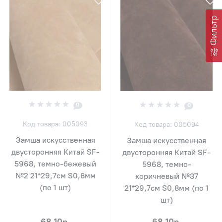
Фильтр
0
0
Код товара: 005093
Код товара: 005094
Замша искусственная
Замша искусственная
двусторонняя Китай SF-
двусторонняя Китай SF-
5968, темно-бежевый
5968, темно-
№2 21*29,7см S0,8мм
коричневый №37
(по 1 шт)
21*29,7см S0,8мм (по 1
шт)
68.10р.
68.10р.