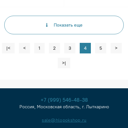
Показать еще
|<
<
1
2
3
4
5
>
>|
+7 (999) 546-48-38
Россия, Московская область, г. Лыткарино
sale@hlopokshop.ru