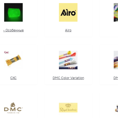
- Особенные
Airo
CXC
DMC Color Variation
DM