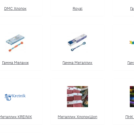
DMC Хлопок
Royal
Га
Гамма Меланж
Гамма Металлик
Гам
Металлик KREINIK
Металлик ХлопокШоп
ПНК 