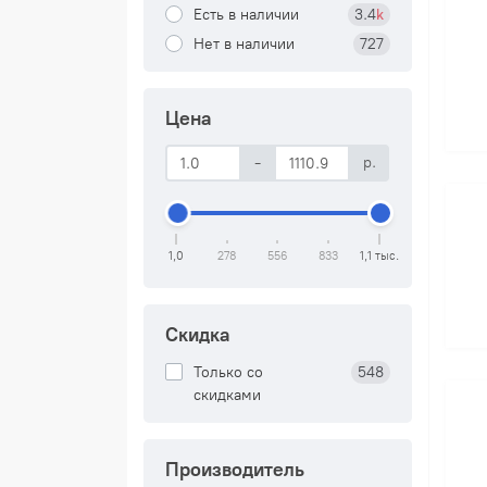
Есть в наличии
3.4
k
Нет в наличии
727
Цена
-
р.
1,0
278
556
833
1,1 тыс.
Скидка
Только со
548
cкидками
Производитель