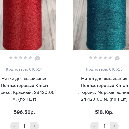
0
0
Код товара: 010524
Код товара: 010525
Нитки для вышивания
Нитки для вышивания
Полиэстеровые Китай
Полиэстеровые Китай
рикс, Красный, 28 120,00
Люрикс, Морская волна
м. (по 1 шт)
24 420,00 м. (по 1 шт)
596.50р.
518.10р.
-
+
-
+