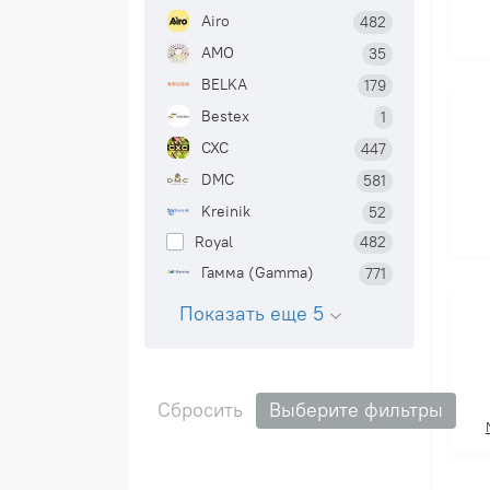
Airo
482
AMO
35
BELKA
179
Bestex
1
CXC
447
DMC
581
Kreinik
52
Royal
482
Гамма (Gamma)
771
Показать еще 5
Сбросить
Выберите фильтры