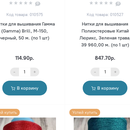
0
0
Код товара: 010575
Код товара: 010527
тки для вышивания Гамма
Нитки для вышивания
(Gamma) Brill, М-150,
Полиэстеровые Китай
черный, 50 м. (по 1 шт)
Люрикс, Зеленая трава
39 960,00 м. (по 1 шт)
114.90р.
847.70р.
-
+
-
+
В корзину
В корзину
ей купить
Успей купить