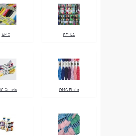
AMO
BELKA
C Coloris
DMC Etoile