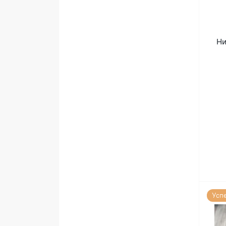
Ни
Усп