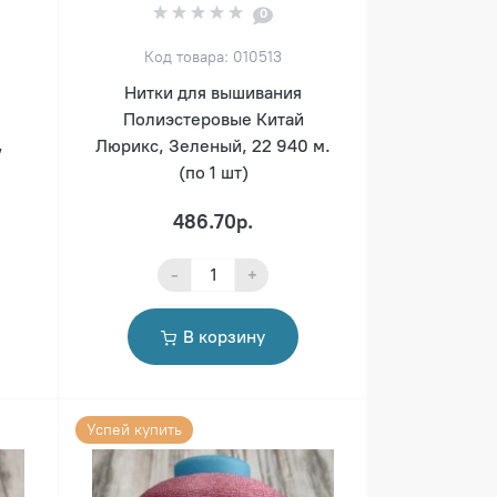
0
Код товара: 010513
Нитки для вышивания
Полиэстеровые Китай
,
Люрикс, Зеленый, 22 940 м.
(по 1 шт)
486.70р.
-
+
В корзину
Успей купить